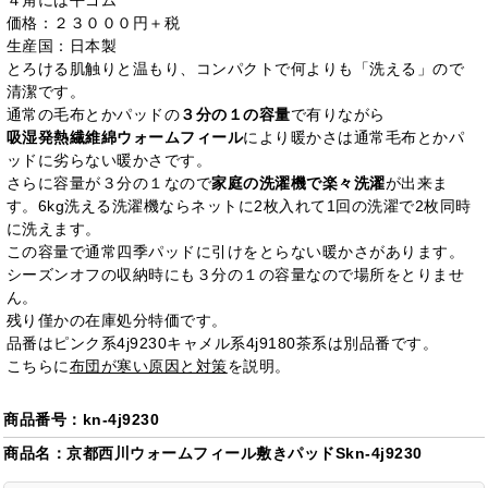
４角には平ゴム
価格：２３０００円＋税
生産国：日本製
とろける肌触りと温もり、コンパクトで何よりも「洗える」ので
清潔です。
通常の毛布とかパッドの
３分の１の容量
で有りながら
吸湿発熱繊維綿ウォームフィール
により暖かさは通常毛布とかパ
ッドに劣らない暖かさです。
さらに容量が３分の１なので
家庭の洗濯機で楽々洗濯
が出来ま
す。6kg洗える洗濯機ならネットに2枚入れて1回の洗濯で2枚同時
に洗えます。
この容量で通常四季パッドに引けをとらない暖かさがあります。
シーズンオフの収納時にも３分の１の容量なので場所をとりませ
ん。
残り僅かの在庫処分特価です。
品番はピンク系4j9230キャメル系4j9180茶系は別品番です。
こちらに
布団が寒い原因と対策
を説明。
商品番号：kn-4j9230
商品名：京都西川ウォームフィール敷きパッドSkn-4j9230