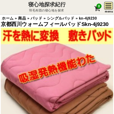
寝心地探求紀行
0
羽毛布団の寝心地を探求
menu
ホーム
»
商品
»
パッド
»
シングルパッド
»
kn-4j9230
京都西川ウォームフィールパッドSkn-4j9230