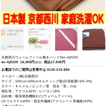
京都西川ウォームフィール敷きパッドSkn-4j9230
kn-4j9230 16,000円
税込17,600円
(税別）
お電話でのご質問は営業中は
0120-210-884
メーカー：(株)京都西川
サイズ：100cm×200cmキルティング製(許容範囲+5%-3%)
カラー：キャメル／ピンク／茶 現在『茶」のみ
側生地：アクリル82%・レーヨン18%
詰め物：吸湿発熱機能わた(ウォームフィール)
(ポリエステル60%・指定外繊維(アクリレート系繊維)40%)