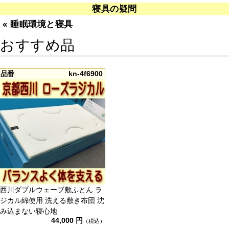
寝具の疑問
«
睡眠環境と寝具
おすすめ品
品番
kn-4f6900
西川ダブルウェーブ敷ふとん ラ
ジカル綿使用 洗える敷き布団 沈
み込まない寝心地
44,000 円
（税込）