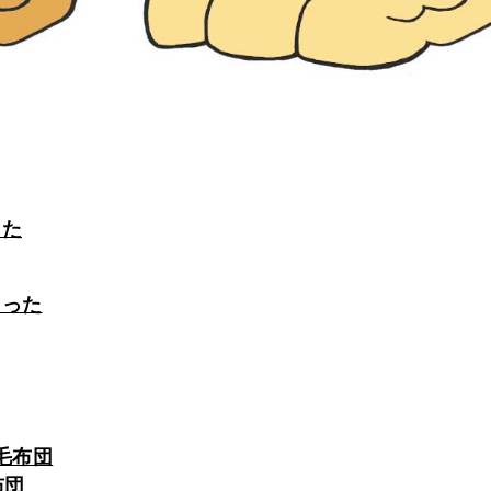
った
たった
毛布団
布団