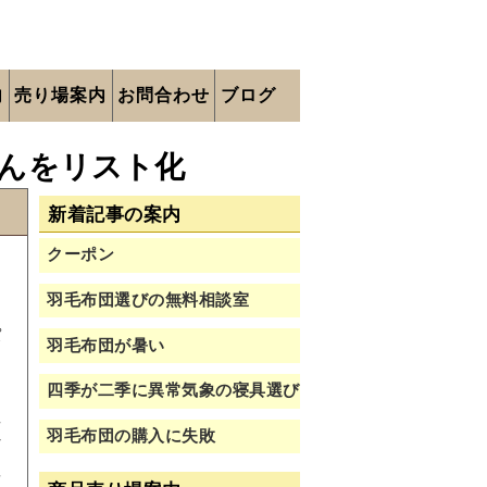
内
売り場案内
お問合わせ
ブログ
んをリスト化
新着記事の案内
て
クーポン
羽毛布団選びの無料相談室
パ
羽毛布団が暑い
四季が二季に異常気象の寝具選び
値
羽毛布団の購入に失敗
打
音