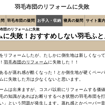
羽毛布団のリフォームに失敗
疑問
羽毛布団の疑問
お手入・収納
寝具の疑問
サイト案
布団のリフォームに失敗
ムに失敗！おすすめしない羽毛ふと
をリフォームしたが、たしかに側生地は新しくなっ
！
羽毛布団のリフォーム
に失敗した！！
あるが蒸れ感が酷くなった！とか側生地が硬くペー
ムに失敗した方は少なくないと思います。
ームは出来ますが、コスパ以前にリフォームする価
毛の知識があればお断りするべき状態の羽毛布団を
い」という問題が発生します。蒸れ感とかペーパー