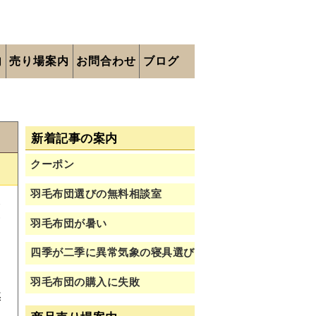
内
売り場案内
お問合わせ
ブログ
新着記事の案内
クーポン
羽毛布団選びの無料相談室
取
分
羽毛布団が暑い
る
四季が二季に異常気象の寝具選び
す
ま
羽毛布団の購入に失敗
基