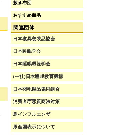
敷き布団
おすすめ商品
関連団体
と
日本寝具寝装品協会
と
日本睡眠学会
し
す
日本睡眠環境学会
立
(一社)日本睡眠教育機構
日本羽毛製品協同組合
消費者庁悪質商法対策
た
鳥インフルエンザ
の
、
原産国表示について
節