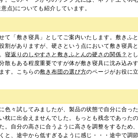
注意点)についても紹介しています。
せて「敷き寝具」としてご案内いたします。敷きふ
役割がありますが、硬さという点において敷き寝具
。
寝返りのしやすさと敷きふとんの硬さの関係？
と
分散もある程度重要ですが体が敷き寝具に沈み込み
ます。こちらの
敷き布団の選び方
のページがお役に
に色々試してみましたが、製品の状態で自分に合っ
い枕に出会えませんでした。もっとも残念であった
た。自分の高さに合うように高さを調整をするため
くと、途中から低すぎるように感じ・・・途中で調