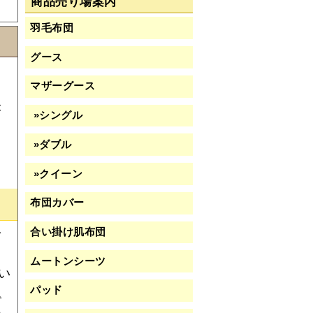
商品売り場案内
羽毛布団
グース
寒
マザーグース
け
が
»シングル
な
»ダブル
し
»クイーン
布団カバー
合い掛け肌布団
で
と
ムートンシーツ
い
パッド
読
毛