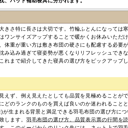
枕、パッド補助寝具に分かれます。
方
大きさ特に長さは大切です。竹輪ふとんになっては
はワンサイズアップすることで暖かくお休みいただ
、体重が重い方は敷き布団の硬さにも配慮する必要
沈み込み過ぎて寝姿勢が悪くなりリフレッシュでき
これまで紹介してきた寝具の選び方をピックアップ
見えず、例え見えたとしても品質を見極めることが
にどのランクのものを買えば良いのか迷われること
差)が生まれる背景と満足できる羽毛布団の選び方につ
致します。
羽毛布団の選び方。品質表示票の行間を
す。このページからのリンク先には、ネット上で羽