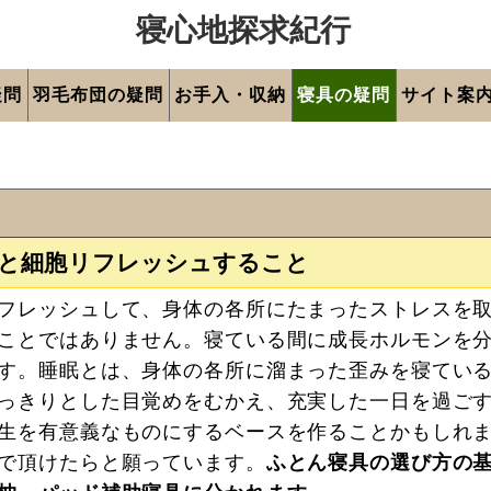
寝心地探求紀行
疑問
羽毛布団の疑問
お手入・収納
寝具の疑問
サイト案
と細胞リフレッシュすること
フレッシュして、身体の各所にたまったストレスを
ことではありません。寝ている間に成長ホルモンを
す。睡眠とは、身体の各所に溜まった歪みを寝てい
っきりとした目覚めをむかえ、充実した一日を過ご
生を有意義なものにするベースを作ることかもしれ
で頂けたらと願っています。
ふとん寝具の選び方の