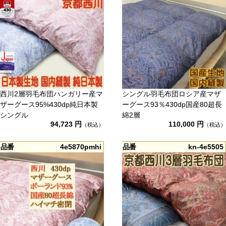
西川2層羽毛布団ハンガリー産マ
シングル羽毛布団ロシア産マザ
ザーグース95%430dp純日本製
ーグース93％430dp国産80超長
シングル
綿2層
94,723 円
110,000 円
（税込）
（税込）
品番
4e5870pmhi
品番
kn-4e5505