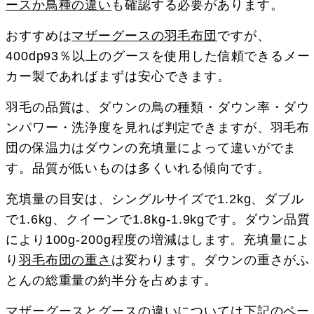
ースか鳥種の違い
も確認する必要があります。
おすすめは
マザーグースの羽毛布団
ですが、
400dp93％以上のグースを使用した信頼できるメー
カー製であればまずは安心できます。
羽毛の品質は、ダウンの鳥の種類・ダウン率・ダウ
ンパワー・洗浄度を見れば判定できますが、羽毛布
団の保温力はダウンの充填量によって違いがでま
す。品質が低いものは多くいれる傾向です。
充填量の目安は、シングルサイズで1.2kg、ダブル
で1.6kg、クイーンで1.8kg-1.9kgです。ダウン品質
により100g-200g程度の増減はします。充填量によ
り
羽毛布団の重さ
は変わります。ダウンの重さがふ
とんの総重量の約半分を占めます。
マザーグースとグースの違いについては下記のペー