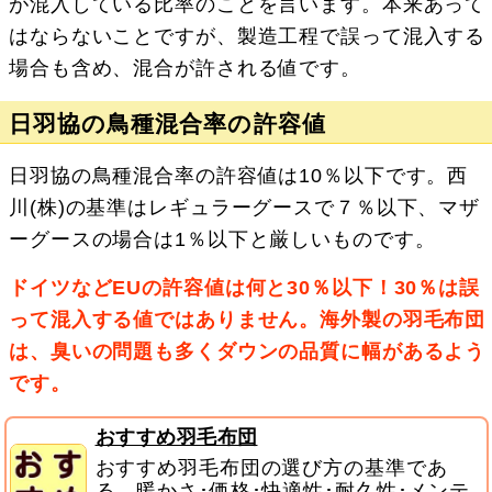
が混入している比率のことを言います。本来あって
はならないことですが、製造工程で誤って混入する
場合も含め、混合が許される値です。
日羽協の鳥種混合率の許容値
日羽協の鳥種混合率の許容値は10％以下です。西
川(株)の基準はレギュラーグースで７％以下、マザ
ーグースの場合は1％以下と厳しいものです。
ドイツなどEUの許容値は何と30％以下！30％は誤
って混入する値ではありません。海外製の羽毛布団
は、臭いの問題も多くダウンの品質に幅があるよう
です。
おすすめ羽毛布団
おすすめ羽毛布団の選び方の基準であ
る、暖かさ･価格･快適性･耐久性･メンテ