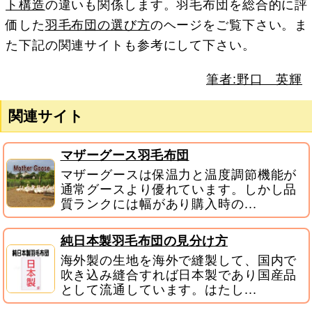
ト構造
の違いも関係します。羽毛布団を総合的に評
価した
羽毛布団の選び方
のヘージをご覧下さい。ま
た下記の関連サイトも参考にして下さい。
筆者:野口 英輝
関連サイト
マザーグース羽毛布団
マザーグースは保温力と温度調節機能が
通常グースより優れています。しかし品
質ランクには幅があり購入時の...
純日本製羽毛布団の見分け方
海外製の生地を海外で縫製して、国内で
吹き込み縫合すれば日本製であり国産品
として流通しています。はたし...