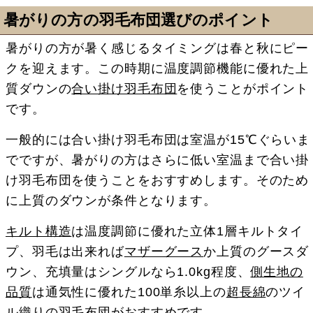
暑がりの方の羽毛布団選びのポイント
暑がりの方が暑く感じるタイミングは春と秋にピー
クを迎えます。この時期に温度調節機能に優れた上
質ダウンの
合い掛け羽毛布団
を使うことがポイント
です。
一般的には合い掛け羽毛布団は室温が15℃ぐらいま
でですが、暑がりの方はさらに低い室温まで合い掛
け羽毛布団を使うことをおすすめします。そのため
に上質のダウンが条件となります。
キルト構造
は温度調節に優れた立体1層キルトタイ
プ、羽毛は出来れば
マザーグース
か上質のグースダ
ウン、充填量はシングルなら1.0kg程度、
側生地の
品質
は通気性に優れた100単糸以上の
超長綿
のツイ
ル織りの羽毛布団がおすすめです。