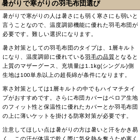
暑がりで寒がりの羽毛布団選び
暑がりで寒がりの人は暑さにも弱く寒さにも弱いと
言うことなので、温度調節機能に優れた羽毛布団が
必要です。難しい選択になります。
暑さ対策としての羽毛布団のタイプは、1層キルト
になり、温度調節に優れている
羽毛の品質
となると
上質のマザーグース、充填量は1.1kg(シングル)側
生地は100単糸以上の超長綿が条件になります。
寒さ対策としては1層キルトの中でもハイマチタイ
プがおすすめです。さらに布団カバーはベロア生地
のフィット性と保温性に優れたカバーとか羽毛布団
の上に薄いケットを掛ける防寒対策が必要です。
注意してほしい点は暑がりの方は暑いと汗をかき易
く、この汗が体温で乾く際に気化熱を奪うため寒く