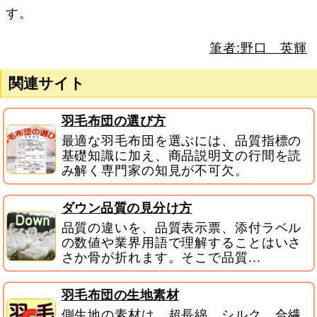
す。
筆者:野口 英輝
関連サイト
羽毛布団の選び方
最適な羽毛布団を選ぶには、品質指標の
基礎知識に加え、商品説明文の行間を読
み解く専門家の知見が不可欠。
ダウン品質の見分け方
品質の違いを、品質表示票、添付ラベル
の数値や業界用語で理解することはいさ
さか骨が折れます。そこで品質...
羽毛布団の生地素材
側生地の素材は、超長綿、シルク、合繊