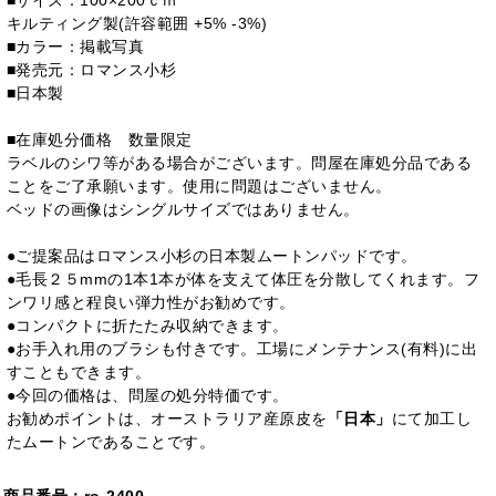
■サイズ：100×200ｃｍ
キルティング製(許容範囲 +5% -3%)
■カラー：掲載写真
■発売元：ロマンス小杉
■日本製
■在庫処分価格 数量限定
ラベルのシワ等がある場合がございます。問屋在庫処分品である
ことをご了承願います。使用に問題はございません。
ベッドの画像はシングルサイズではありません。
●ご提案品はロマンス小杉の日本製ムートンパッドです。
●毛長２５mmの1本1本が体を支えて体圧を分散してくれます。フ
ンワリ感と程良い弾力性がお勧めです。
●コンパクトに折たたみ収納できます。
●お手入れ用のブラシも付きです。工場にメンテナンス(有料)に出
すこともできます。
●今回の価格は、問屋の処分特価です。
お勧めポイントは、オーストラリア産原皮を
「日本」
にて加工し
たムートンであることです。