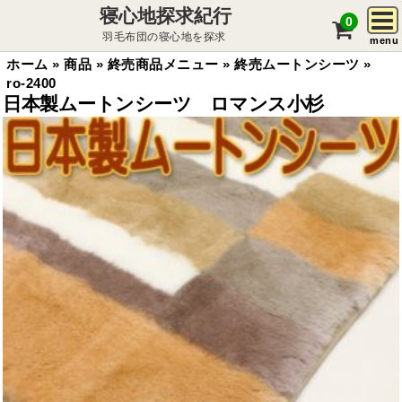
寝心地探求紀行
0
羽毛布団の寝心地を探求
menu
ホーム
»
商品
»
終売商品メニュー
»
終売ムートンシーツ
»
ro-2400
日本製ムートンシーツ ロマンス小杉