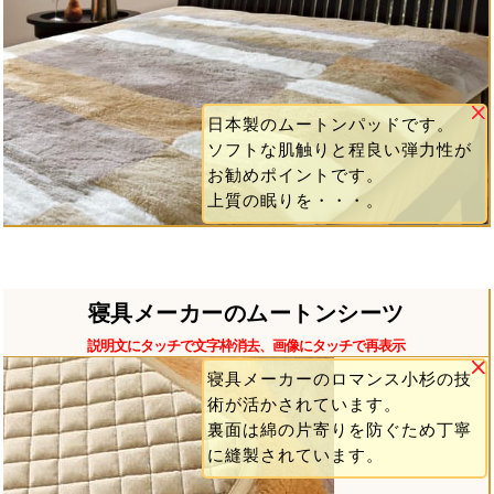
日本製のムートンパッドです。
ソフトな肌触りと程良い弾力性が
お勧めポイントです。
上質の眠りを・・・。
寝具メーカーのムートンシーツ
説明文にタッチで文字枠消去、画像にタッチで再表示
寝具メーカーのロマンス小杉の技
術が活かされています。
裏面は綿の片寄りを防ぐため丁寧
に縫製されています。