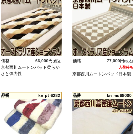
価格
66,000円
価格
77,000円
(税込)
(税込)
京都西川ムートンパッド柔らか
入荷待ち
さと弾力性
京都西川ムートンパッド日本製
品番
kn-pt-6282
品番
kn-mu68000