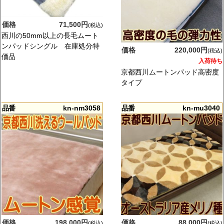
価格
71,500円
(税込)
西川の50mm以上の長毛ムート
ンパッドシングル 在庫処分特
価格
220,000円
(税込)
価品
入荷待ち
京都西川ムートンパッド高密度
タイプ
品番
kn-nm3058
品番
kn-mu3040
価格
198,000円
価格
88,000円
(税込)
(税込)