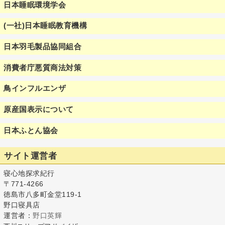
日本睡眠環境学会
(一社)日本睡眠教育機構
日本羽毛製品協同組合
消費者庁悪質商法対策
鳥インフルエンザ
原産国表示について
日本ふとん協会
サイト運営者
寝心地探求紀行
〒771-4266
徳島市八多町金堂119-1
野口寝具店
運営者：
野口英輝