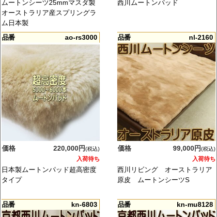
ムートンシーツ25mmマスダ製
西川ムートンパッド
オーストラリア産スプリングラ
ム日本製
品番
ao-rs3000
品番
nl-2160
価格
220,000円
価格
99,000円
(税込)
(税込)
入荷待ち
入荷待ち
日本製ムートンパッド超高密度
西川リビング オーストラリア
タイプ
原皮 ムートンシーツS
品番
kn-6803
品番
kn-mu8128