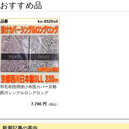
おすすめ品
品番
kn-6520sll
羽毛布団用掛け布団カバー京都
西川シングルロングロング
7,700 円
（税込）
新着記事の案内