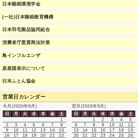
日本睡眠環境学会
(一社)日本睡眠教育機構
日本羽毛製品協同組合
消費者庁悪質商法対策
鳥インフルエンザ
原産国表示について
日本ふとん協会
営業日カレンダー
今月(2026年8月)
翌月(2026年9月)
日
月
火
水
木
金
土
日
月
火
水
木
金
土
1
1
2
3
4
5
2
3
4
5
6
7
8
6
7
8
9
10
11
12
9
10
11
12
13
14
15
13
14
15
16
17
18
19
16
17
18
19
20
21
22
20
21
22
23
24
25
26