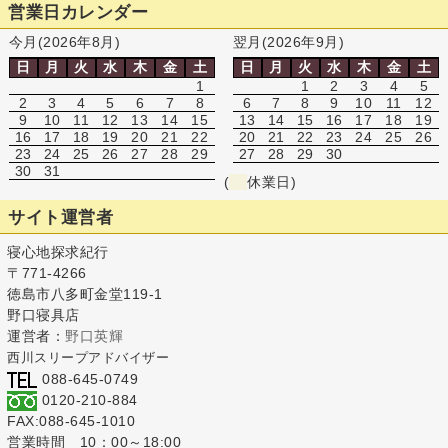
営業日カレンダー
今月(2026年8月)
翌月(2026年9月)
日
月
火
水
木
金
土
日
月
火
水
木
金
土
1
1
2
3
4
5
2
3
4
5
6
7
8
6
7
8
9
10
11
12
9
10
11
12
13
14
15
13
14
15
16
17
18
19
16
17
18
19
20
21
22
20
21
22
23
24
25
26
23
24
25
26
27
28
29
27
28
29
30
30
31
(
休業日)
サイト運営者
寝心地探求紀行
〒771-4266
徳島市八多町金堂119-1
野口寝具店
運営者：
野口英輝
西川スリープアドバイザー
088-645-0749
0120-210-884
FAX:088-645-1010
営業時間 10：00～18:00