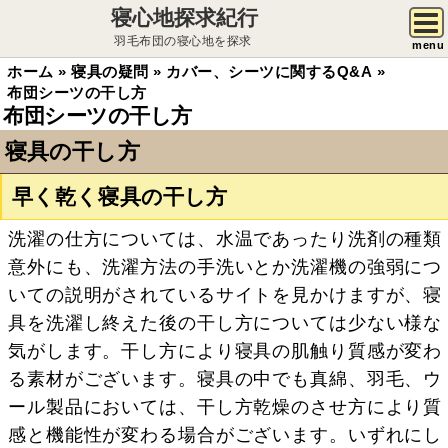
寝心地探求紀行
羽毛布団の寝心地を探求
menu
ホーム
»
寝具の疑問
»
カバー、シーツに関するQ&A
»
布団シーツの干し方
布団シーツの干し方
寝具の干し方
早く乾く寝具の干し方
洗濯の仕方については、水温であったり洗剤の種類
意外にも、洗濯方法の手洗いとか洗濯機の強弱につ
いての説明がされているサイトを見かけますが、寝
具を洗濯し終えた後の干し方については少ない様な
気がします。干し方により寝具の肌触り質感が変わ
る素材がございます。寝具の中でも真綿、羽毛、ウ
ール製品においては、干し方乾燥のさせ方により質
感と機能性が変わる場合がございます。いずれにし